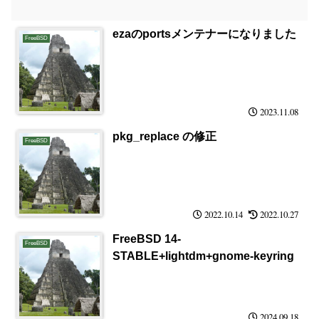
ezaのportsメンテナーになりました
FreeBSD
2023.11.08
pkg_replace の修正
FreeBSD
2022.10.14
2022.10.27
FreeBSD 14-
FreeBSD
STABLE+lightdm+gnome-keyring
2024.09.18